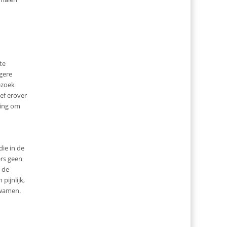
te
ngere
ezoek
ef erover
ding om
ie in de
ers geen
n de
pijnlijk,
kwamen.