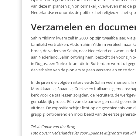
van deze migranten zijn onlosmakelijk verweven met de g
Nederlandse economie, de politiek, het religieuze-, het spor
Verzamelen en docume
Sahin Yildirim kwam zelf in 2000, op zijn twaalfde jaar, via
familielid vertrokken. Abdurrahim Yildirim verbleef maar kor
broer, de vader van Sahin, naar Nederland en kwam in de bo
aan Nederland. Sahin ontving hem, bezocht de voor zijn oom
in Dogus, een Turkse krant die in Rotterdam wordt uitgeg
de verhalen van de pioniers te gaan verzamelen en te do
In de jaren die volgden interviewde Sahin veel mensen. In
Marokkaanse, Spaanse, Griekse en Italiaanse gemeenschap. 
kerk voor de taallessen zorgden, de recruiters, de werkg
gemakkelijk proces. Eén van de aanwezigen raakt geëmotion
vitrines. De expositie schijnt licht op de geschiedenis van
grappig, ontroerend en mooi beeld van de eerste generati
Tekst: Camie van der Brug
Foto boven: Nederlandse les voor Spaanse Migranten van Phi