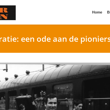
Home
B
gratie: een ode aan de pionier