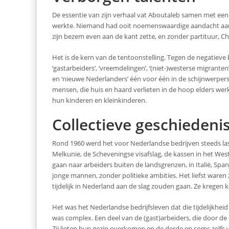
De essentie van zijn verhaal vat Aboutaleb samen met een 
werkte. Niemand had ooit noemenswaardige aandacht aan
zijn bezem even aan de kant zette, en zonder partituur, C
Het is de kern van de tentoonstelling. Tegen de negatiev
‘gastarbeiders’, ‘vreemdelingen’, ‘(niet-)westerse migranten
en ‘nieuwe Nederlanders’ één voor één in de schijnwerper
mensen, die huis en haard verlieten in de hoop elders w
hun kinderen en kleinkinderen.
Collectieve geschiedeni
Rond 1960 werd het voor Nederlandse bedrijven steeds las
Melkunie, de Scheveningse visafslag, de kassen in het West
gaan naar arbeiders buiten de landsgrenzen, in Italië, Spa
jonge mannen, zonder politieke ambities. Het liefst waren 
tijdelijk in Nederland aan de slag zouden gaan. Ze krege
Het was het Nederlandse bedrijfsleven dat die tijdelijkhe
was complex. Een deel van de (gast)arbeiders, die door de
Zij lieten hun gezin overkomen en de derde en soms zelfs 