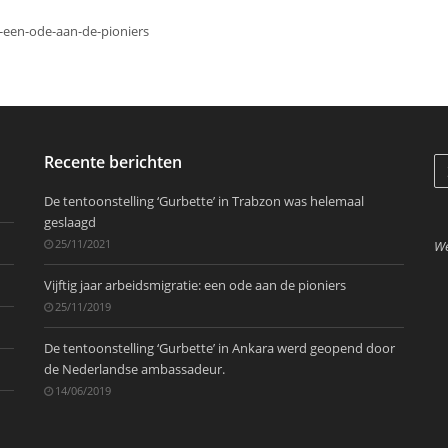
ie-een-ode-aan-de-pioniers
Recente berichten
De tentoonstelling ‘Gurbette’ in Trabzon was helemaal
geslaagd
25/11/2021
We
Vijftig jaar arbeidsmigratie: een ode aan de pioniers
25/11/2019
De tentoonstelling ‘Gurbette’ in Ankara werd geopend door
de Nederlandse ambassadeur.
14/06/2019