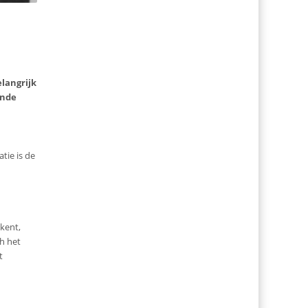
langrijk
ende
tie is de
 kent,
ch het
t