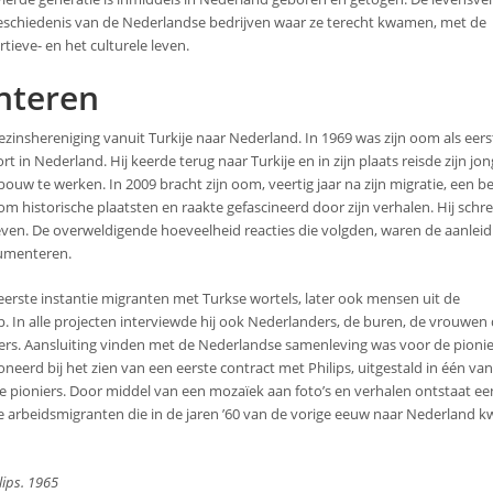
eschiedenis van de Nederlandse bedrijven waar ze terecht kwamen, met de
tieve- en het culturele leven.
nteren
 gezinshereniging vanuit Turkije naar Nederland. In 1969 was zijn oom als eers
t in Nederland. Hij keerde terug naar Turkije en in zijn plaats reisde zijn jo
uw te werken. In 2009 bracht zijn oom, veertig jaar na zijn migratie, een b
 historische plaatsten en raakte gefascineerd door zijn verhalen. Hij schre
even. De overweldigende hoeveelheid reacties die volgden, waren de aanlei
cumenteren.
 eerste instantie migranten met Turkse wortels, later ook mensen uit de
In alle projecten interviewde hij ook Nederlanders, de buren, de vrouwen d
evers. Aansluiting vinden met de Nederlandse samenleving was voor de pioni
eerd bij het zien van een eerste contract met Philips, uitgestald in één va
 de pioniers. Door middel van een mozaïek aan foto’s en verhalen ontstaat een 
e arbeidsmigranten die in de jaren ’60 van de vorige eeuw naar Nederland 
lips. 1965