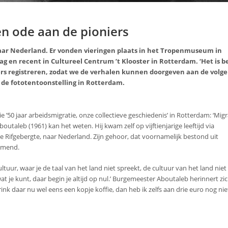
een ode aan de pioniers
 naar Nederland. Er vonden vieringen plaats in het Tropenmuseum in
 en recent in Cultureel Centrum ’t Klooster in Rotterdam. ‘Het is be
ers registreren, zodat we de verhalen kunnen doorgeven aan de volg
n de fototentoonstelling in Rotterdam.
’50 jaar arbeidsmigratie, onze collectieve geschiedenis’ in Rotterdam: ‘Migra
boutaleb (1961) kan het weten. Hij kwam zelf op vijftienjarige leeftijd via
e Rifgebergte, naar Nederland. Zijn gehoor, dat voornamelijk bestond uit
mmend.
ultuur, waar je de taal van het land niet spreekt, de cultuur van het land niet
at je kunt, daar begin je altijd op nul.’ Burgemeester Aboutaleb herinnert zi
rink daar nu wel eens een kopje koffie, dan heb ik zelfs aan drie euro nog nie