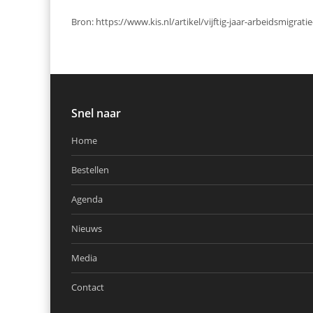
Bron: https://www.kis.nl/artikel/vijftig-jaar-arbeidsmigrat
Snel naar
Home
Bestellen
Agenda
Nieuws
Media
Contact