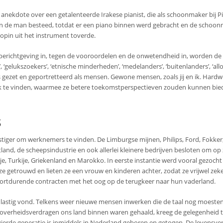
anekdote over een getalenteerde Irakese pianist, die als schoonmaker bij Pi
 de man besteed, totdat er een piano binnen werd gebracht en de schoo
hopin uit het instrument toverde.
e berichtgeving in, tegen de vooroordelen en de onwetendheid in, worden de
’, ‘gelukszoekers’, ‘etnische minderheden’, ‘medelanders’, ‘buitenlanders’, ‘al
s gezet en geportretteerd als mensen. Gewone mensen, zoals jij en ik. Hard
erk te vinden, waarmee ze betere toekomstperspectieven zouden kunnen bi
s
tiger om werknemers te vinden. De Limburgse mijnen, Philips, Ford, Fokker
land, de scheepsindustrie en ook allerlei kleinere bedrijven besloten om op
nje, Turkije, Griekenland en Marokko. In eerste instantie werd vooral gezocht
ze getrouwd en lieten ze een vrouw en kinderen achter, zodat ze vrijwel zeke
n kortdurende contracten met het oog op de terugkeer naar hun vaderland.
id lastig vond. Telkens weer nieuwe mensen inwerken die de taal nog moesten
 overheidsverdragen ons land binnen waren gehaald, kreeg de gelegenheid te
vierde generatie is inmiddels in Nederland geboren en getogen. De levensve