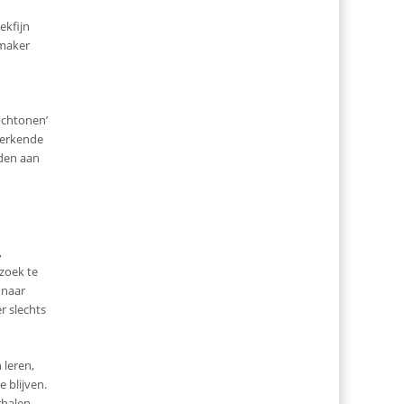
ekfijn
nmaker
lochtonen’
werkende
eden aan
,
 zoek te
 naar
r slechts
 leren,
 blijven.
rhalen