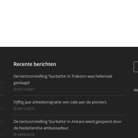
Recente berichten
De tentoonstelling ‘Gurbette’ in Trabzon was helemaal
geslaagd
25/11/2021
We
Vijftig jaar arbeidsmigratie: een ode aan de pioniers
25/11/2019
De tentoonstelling ‘Gurbette’ in Ankara werd geopend door
de Nederlandse ambassadeur.
14/06/2019